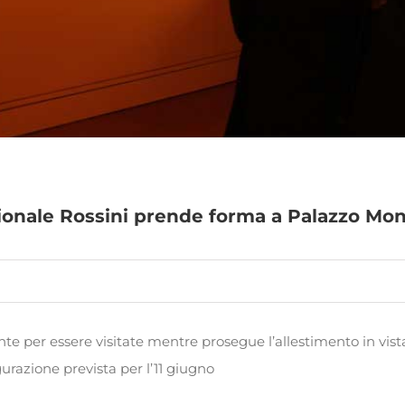
ionale Rossini prende forma a Palazzo Mon
te per essere visitate mentre prosegue l’allestimento in vist
urazione prevista per l’11 giugno