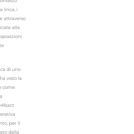
contesto
lirica, i
e attraverso
cate alla
esposizioni
te
ica di uno
ha visto la
to come
ia
 Mibact
perativa
to, per il
ato dalla