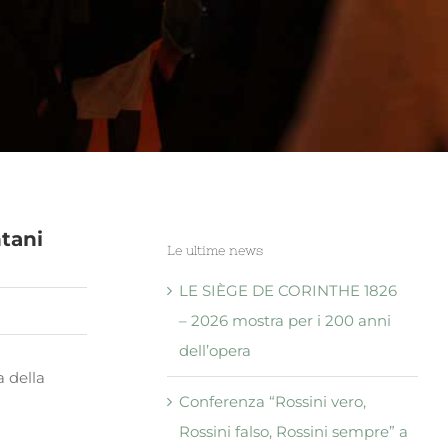
tani
Le ultime news
LE SIÈGE DE CORINTHE 1826
– 2026 mostra per i 200 anni
dell’opera
a della
Conferenza “Rossini vero,
Rossini falso, Rossini sempre” a