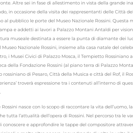
onte. Altre sei in fase di allestimento in vista della grande i
do, in occasione della visita dei rappresentanti delle Città de
no al pubblico le porte del Museo Nazionale Rossini. Questa 
stampa e addetti ai lavori a Palazzo Montani Antaldi per vision
ruttura museale destinata a essere la punta di diamante dei lu
. Il Museo Nazionale Rossini, insieme alla casa natale del celeb
tro, i Musei Civici di Palazzo Mosca, il Tempietto Rossiniano 
oteca della Fondazione Rossini (al piano terra di Palazzo Monta
rossiniano di Pesaro, Città della Musica e città del Rof, il Ro
sperienza’ troverà espressione tra i contenuti all’interno di qu
.
 Rossini nasce con lo scopo di raccontare la vita dell’uomo, 
e tutta l’attualità dell’opera di Rossini. Nel percorso tra le va
 di conoscere e approfondire le tappe del compositore attrave