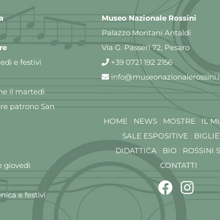
a
Museo Nazionale Rossini
Palazzo Montani Antaldi
re
Via G. Passeri 72, Pesaro
dì e festivi
+39 0721 192 2156
info@museonazionalerossini.i
e il martedì
re patrono San
HOME
|
NEWS
|
MOSTRE
|
IL M
SALE ESPOSITIVE
|
BIGLIE
DIDATTICA
|
BIO
|
ROSSINI 
e giovedì
CONTATTI
ica e festivi