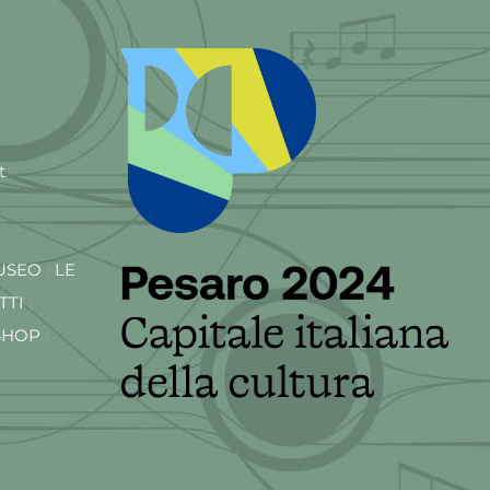
t
USEO
|
LE
TTI
|
SHOP
|