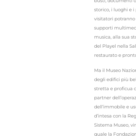
busti, documenti or
storico, i luoghi e 
visitatori potrann
supporti multimedi
musica, alla sua st
del Playel nella Sa
restaurato e pront
Ma il Museo Nazion
degli edifici più be
stretta e proficua
partner dell’opera
dell’immobile e us
d’intesa con la Reg
Sistema Museo, vinc
quale la Fondazione