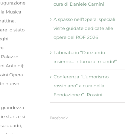
naugurazione
cura di Daniele Carnini
lla Musica
A spasso nell’Opera: speciali
mattina,
visite guidate dedicate alle
are lo stato
opere del ROF 2026
oghi
re
Laboratorio “Danzando
a Palazzo
insieme… intorno al mondo!”
ni Antaldi):
ssini Opera
Conferenza “L’umorismo
esto nuovo
rossiniano” a cura della
Fondazione G. Rossini
la grandezza
rie stanze si
Facebook
rso quadri,