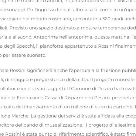
iginali e molto altro ancora, inquadrando di volta in volta il 
i personaggi. Dall’ingresso fino all’ultima sala, come in un’opera 
o viaggiare nel mondo rossiniano, raccontato a 360 gradi anch
ali. Previsto uno spazio destinato a mostre temporanee dedi
oria e al suono. Anteprima nell’anteprima, questa mattina, l’
la degli Specchi, il pianoforte appartenuto a Rossini finalmen
o per essere suonato.
ale Rossini significherà anche l’apertura alla fruizione pubbl
lli, di maggiore pregio storico della città. Il progetto museale 
 collaborazione di vari soggetti. Il Comune di Pesaro ha trova
zione la Fondazione Cassa di Risparmio di Pesaro, proprietar
ufruito del finanziamento di un milione di euro da parte del
ione Marche. La gestione dei servizi è stata affidata alla coo
itore del bando di musealizzazione. Il progetto di allestimen
 Rossini è stata punto di riferimento scientifico, è stato firm