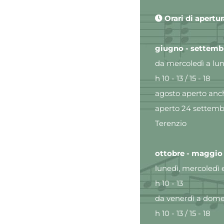
Orari di apertur
giugno - settemb
da mercoledì a lune
h 10 - 13 / 15 - 18
agosto aperto anch
aperto 24 settemb
Terenzio
ottobre - maggio
lunedì, mercoledì 
h 10 - 13
da venerdì a domen
h 10 - 13 / 15 - 18