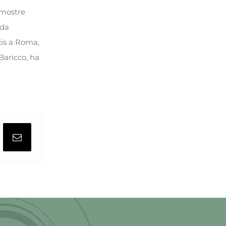
 mostre
nda
cis a Roma,
Baricco, ha