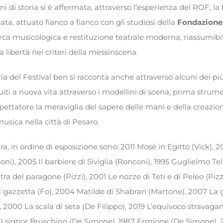
ni di storia si è affermata, attraverso l’esperienza del ROF, l
ta, attuato fianco a fianco con gli studiosi della
Fondazione
rca musicologica e restituzione teatrale moderna, riassumibil
 libertà nei criteri della messinscena.
ia del Festival ben si racconta anche attraverso alcuni dei pi
tuiti a nuova vita attraverso i modellini di scena, prima strume
 spettatore la meraviglia del sapere delle mani e della creaz
musica nella città di Pesaro.
ra, in ordine di esposizione sono: 2011 Mosè in Egitto (Vick), 20
i), 2005 Il barbiere di Siviglia (Ronconi), 1995 Guglielmo Tell (
etra del paragone (Pizzi), 2001 Le nozze di Teti e di Peleo (Pizz
La gazzetta (Fo), 2004 Matilde di Shabran (Martone), 2007 La 
2000 La scala di seta (De Filippo), 2019 L’equivoco stravagant
 Il signor Bruschino (De Simone), 1987 Ermione (De Simone),