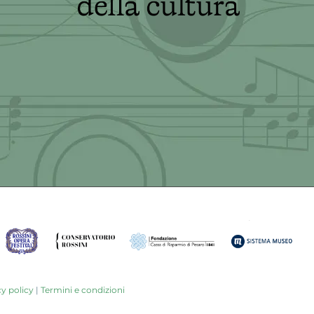
y policy
|
Termini e condizioni