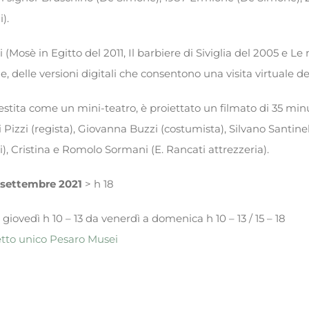
).
 (Mosè in Egitto del 2011, Il barbiere di Siviglia del 2005 e Le
le, delle versioni digitali che consentono una visita virtuale d
lestita come un mini-teatro, è proiettato un filmato di 35 minu
i Pizzi (regista), Giovanna Buzzi (costumista), Silvano Santinel
i), Cristina e Romolo Sormani (E. Rancati attrezzeria).
 settembre
2021
> h 18
giovedì h 10 – 13 da venerdì a domenica h 10 – 13 / 15 – 18
etto unico Pesaro Musei