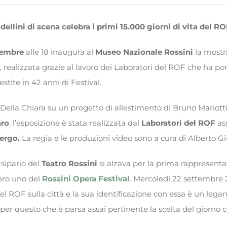
llini di scena celebra i primi 15.000 giorni di vita del RO
tembre
alle 18 inaugura al
Museo Nazionale Rossini
la most
, realizzata grazie al lavoro dei Laboratori del ROF che ha po
estite in 42 anni di Festival.
Della Chiara su un progetto di allestimento di Bruno Mariotti
aro
, l’esposizione è stata realizzata dai
Laboratori del ROF
as
ergo.
La regia e le produzioni video sono a cura di Alberto Giu
 sipario del
Teatro Rossini
si alzava per la prima rappresent
ero uno del
Rossini Opera Festival
. Mercoledì 22 settembre 
del ROF sulla città e la sua identificazione con essa è un le
per questo che è parsa assai pertinente la scelta del giorno c