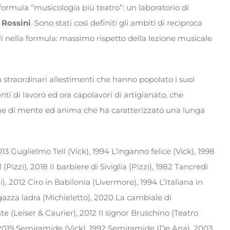
a formula “musicologia più teatro”: un laboratorio di
 Rossini
. Sono stati così definiti gli ambiti di reciproca
i nella formula: massimo rispetto della lezione musicale
ù straordinari allestimenti che hanno popolato i suoi
nti di lavoro ed ora capolavori di artigianato, che
ione di mente ed anima che ha caratterizzato una lunga
13 Guglielmo Tell (Vick), 1994 L’inganno felice (Vick), 1998
Pizzi), 2018 Il barbiere di Siviglia (Pizzi), 1982 Tancredi
i), 2012 Ciro in Babilonia (Livermore), 1994 L’Italiana in
gazza ladra (Michieletto), 2020 La cambiale di
e (Leiser & Caurier), 2012 Il signor Bruschino (Teatro
 2019 Semiramide (Vick), 1992 Semiramide (De Ana), 2003