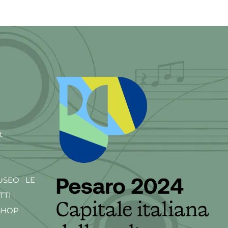
t
USEO
|
LE
TTI
|
SHOP
|