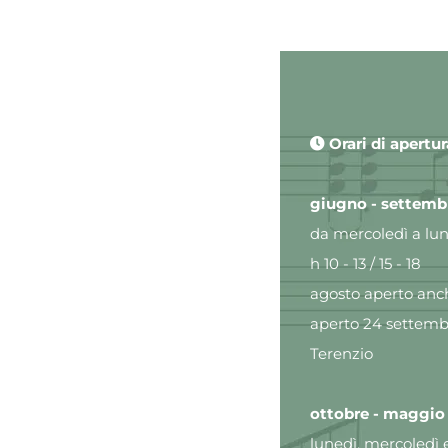
Orari di apertur
giugno - settemb
da mercoledì a lune
h 10 - 13 / 15 - 18
agosto aperto anch
aperto 24 settemb
Terenzio
ottobre - maggio
lunedì, mercoledì 