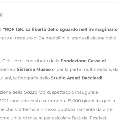
F!
ra
“ROF 15K. La libertà dello sguardo nell’immaginario
rtato al restauro di 24 modellini di scena di alcune delle
, CH+, con il contributo della
Fondazione Cassa di
sieme a
Sistema Museo
e, per la parte multimediale, da
liani, le fotografie dello
Studio Amati Bacciardi
.
azione della
Gazza ladra
, spettacolo inaugurale
2021 sono trascorsi esattamente 15.000 giorni da quella
game che si afferma e rinnova quotidianamente da oltre
ome unità di misura per calcolare l’età del Festival.