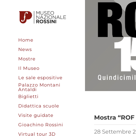
Salta
al
contenuto
Home
News
Mostre
Il Museo
Le sale espositive
Palazzo Montani
Antaldi
Biglietti
Didattica scuole
Visite guidate
Mostra “ROF 1
Gioachino Rossini
28 Settembre 2
Virtual tour 3D