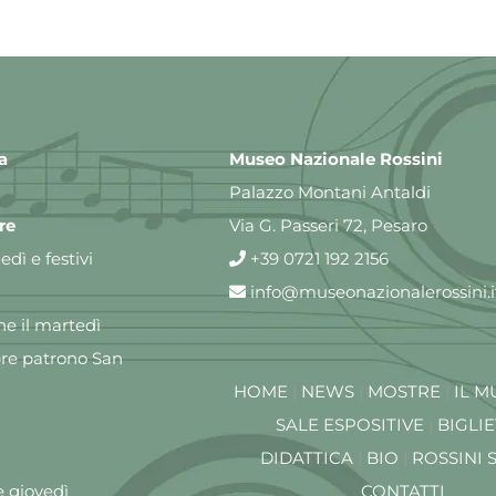
a
Museo Nazionale Rossini
Palazzo Montani Antaldi
re
Via G. Passeri 72, Pesaro
dì e festivi
+39 0721 192 2156
info@museonazionalerossini.i
e il martedì
re patrono San
HOME
|
NEWS
|
MOSTRE
|
IL M
SALE ESPOSITIVE
|
BIGLIE
DIDATTICA
|
BIO
|
ROSSINI 
e giovedì
CONTATTI