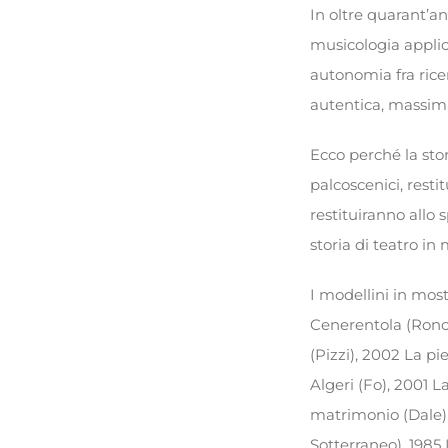
In oltre quarant’an
musicologia applica
autonomia fra rice
autentica, massima
Ecco perché la stor
palcoscenici, resti
restituiranno allo
storia di teatro in 
I modellini in most
Cenerentola (Roncon
(Pizzi), 2002 La pi
Algeri (Fo), 2001 
matrimonio (Dale), 
Sotterraneo), 1985