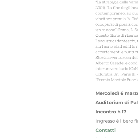
“La strategia delle varia
2001), “La fine degli inc
contemporaneo, su cui h
vincitore premio “A. To
occuparsi di poesia con
ispirazione” (Roma, L. 
Questo filone di ricerca
I suoi studi danteschi, 
altri sono stati editi in
accertamenti e punti cri
Storia avventurosa dell
Alberto Casadei è condir
interuniversitario ICoN
Columbia Un., Paris III
“Premio Montale Fuori di
Mercoledì 6 marz
Auditorium di Pa
Incontro h 17
Ingresso è libero 
Contatti