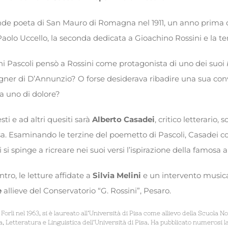
nde poeta di San Mauro di Romagna nel 1911, un anno prima d
aolo Uccello, la seconda dedicata a Gioachino Rossini e la ter
 Pascoli pensò a Rossini come protagonista di uno dei suoi
gner di D’Annunzio? O forse desiderava ribadire una sua con
 a uno di dolore?
ti e ad altri quesiti sarà
Alberto Casadei
, critico letterario,
isa. Esaminando le terzine del poemetto di Pascoli, Casadei co
si spinge a ricreare nei suoi versi l’ispirazione della famosa a
ntro, le letture affidate a
Silvia Melini
e un intervento music
e
allieve del Conservatorio “G. Rossini”, Pesaro.
a Forlì nel 1963, si è laureato all’Università di Pisa come allievo della Scuola
a, Letteratura e Linguistica dell’Università di Pisa. Ha pubblicato numerosi l