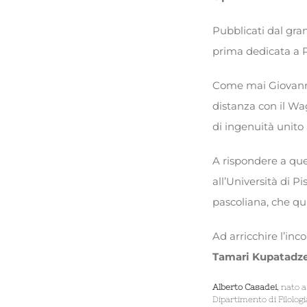
Pubblicati dal gra
prima dedicata a P
Come mai Giovanni
distanza con il Wa
di ingenuità unito
A rispondere a ques
all’Università di P
pascoliana, che qui 
Ad arricchire l’inco
Tamari Kupatadz
Alberto Casadei
, nato 
Dipartimento di Filologi