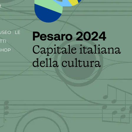
t
USEO
|
LE
TTI
|
SHOP
|