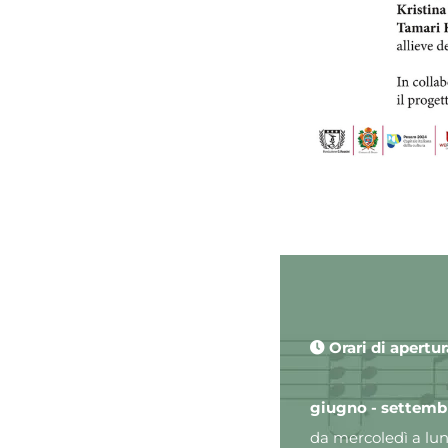
Orari di apertur
giugno - settemb
da mercoledì a lune