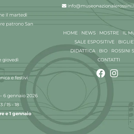
info@museonazionalerossini.i
e il martedì
re patrono San
HOME
|
NEWS
|
MOSTRE
|
IL M
SALE ESPOSITIVE
|
BIGLIE
DIDATTICA
|
BIO
|
ROSSINI 
e giovedì
CONTATTI
ica e festivi
– 6 gennaio 2026
3 / 15 - 18
e e 1 gennaio