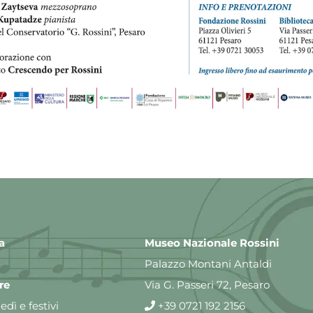
a
Museo Nazionale Rossini
Palazzo Montani Antaldi
re
Via G. Passeri 72, Pesaro
dì e festivi
+39 0721 192 2156