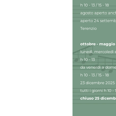
h 10 - 13 / 15 - 18
agosto aperto anch
aperto 24 settemb
Terenzio
ottobre - maggio
lunedì, mercoledì 
h 10 - 13
da venerdì a domen
h 10 - 13 / 15 - 18
23 dicembre 2025 
tutti i giorni h 10 - 1
chiuso 25 dicembr