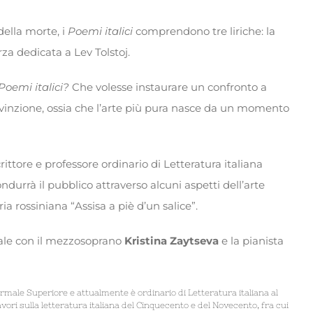
ella morte, i
Poemi italici
comprendono tre liriche: la
za dedicata a Lev Tolstoj.
Poemi italici?
Che volesse instaurare un confronto a
vinzione, ossia che l’arte più pura nasce da un momento
 scrittore e professore ordinario di Letteratura italiana
ndurrà il pubblico attraverso alcuni aspetti dell’arte
ria rossiniana “Assisa a piè d’un salice”.
ale con il mezzosoprano
Kristina Zaytseva
e la pianista
 Normale Superiore e attualmente è ordinario di Letteratura italiana al
avori sulla letteratura italiana del Cinquecento e del Novecento, fra cui