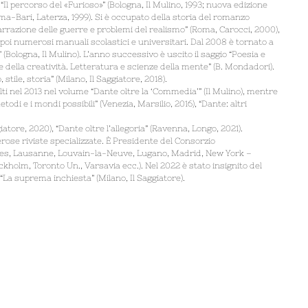
, “Il percorso del «Furioso»” (Bologna, Il Mulino, 1993; nuova edizione
; Roma-Bari, Laterza, 1999). Si è occupato della storia del romanzo
rrazione delle guerre e problemi del realismo” (Roma, Carocci, 2000),
 poi numerosi manuali scolastici e universitari. Dal 2008 è tornato a
ologna, Il Mulino). L’anno successivo è uscito il saggio “Poesia e
 della creatività. Letteratura e scienze della mente” (B. Mondadori).
tile, storia” (Milano, Il Saggiatore, 2018).
lti nel 2013 nel volume “Dante oltre la ‘Commedia’” (Il Mulino), mentre
etodi e i mondi possibili” (Venezia, Marsilio, 2016), “Dante: altri
tore, 2020), “Dante oltre l’allegoria” (Ravenna, Longo, 2021).
merose riviste specializzate. È Presidente del Consorzio
uxelles, Lausanne, Louvain-la-Neuve, Lugano, Madrid, New York –
holm, Toronto Un., Varsavia ecc.). Nel 2022 è stato insignito del
“La suprema inchiesta” (Milano, Il Saggiatore).