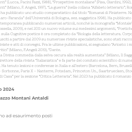
nti” (Lucca, Pacini Fazzi, 1988), “Prospettive montaliane” (Pisa, Giardini, 1992)
anti” (Milano, F. Angeli, 1997), “La guerra” (nella collana “Alfabeto letterario”
a pubblicato uno studio comparatistico dal titolo “Romanzi di Finisterre. Na
daro-Faranda” dell’Università di Bologna, sez. saggistica 1998). Ha pubblicato
temporanea pubblicando numerosi articoli, nonché la monografia “Montale” (B
Sossella, 2009), e nel 2011 un nuovo volume sui medesimi argomenti, “Poetiche
 sulla Cognitive poetics è ora completato da “Biologia della letteratura. Corpo, s
usciti a partire dal 2009 su numerose riviste specialistiche, sono stati racco
 riviste e atti di convegni. Fra le ultime pubblicazioni, si segnalano “Ariosto: i m
tici” (Milano, F.Angeli 2019), “Dante.
a Divina commedia dalla selva oscura alla realtà aumentata” (Milano, Il Saggia
ettore della rivista “Italianistica” e fa parte del comitato scientifico di nu
. Ha tenuto lezioni e conferenze in Italia e all’estero (Barcelona, Bern, Br
 – Sorbonne, Paris X – Nanterre, Potsdam, Princeton Un., Saarbruecken, Stock
 Casa” per la sezione “Critica Letteraria”. Nel 2023 ha pubblicato il romanzo 
o 2024
lazzo Montani Antaldi
fino ad esaurimento posti