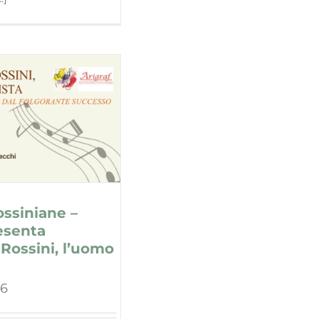
ssiniane –
esenta
Rossini, l’uomo
26