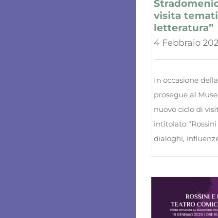
Stradomenica
visita temati
letteratura”
4 Febbraio 20
In occasione dell
prosegue al Museo
nuovo ciclo di vis
intitolato “Rossini 
dialoghi, influenze