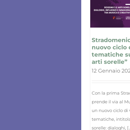
Stradomenic
nuovo ciclo d
tematiche su
arti sorelle”
12 Gennaio 20
Con la prima Str
prende il via al 
un nuovo ciclo di 
tematiche, intitola
sorelle: dialoghi, [..