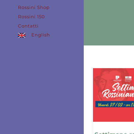
Rossini Shop
Rossini 150
Contatti
English