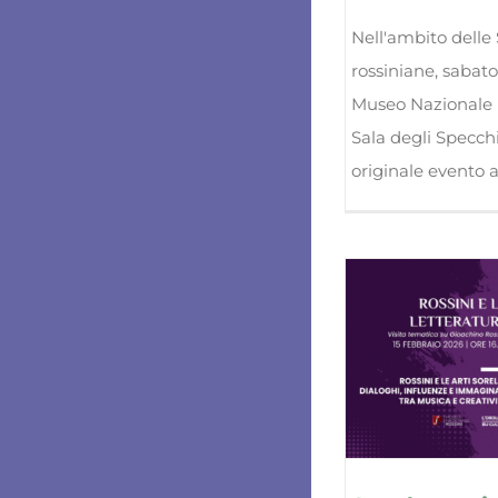
Nell'ambito delle
rossiniane, sabato 2
Museo Nazionale R
Sala degli Specchi
originale evento a