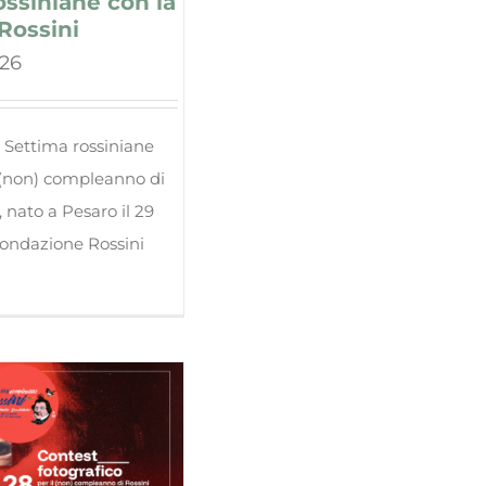
ssiniane con la
Rossini
026
e Settima rossiniane
l (non) compleanno di
 nato a Pesaro il 29
 Fondazione Rossini