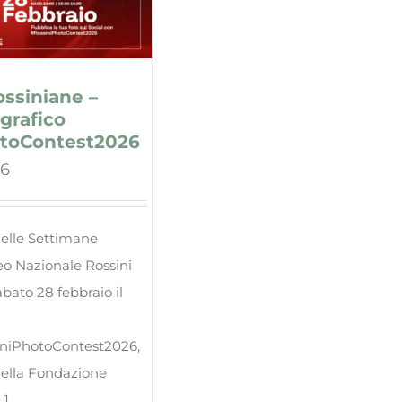
ssiniane –
grafico
toContest2026
26
elle Settimane
eo Nazionale Rossini
bato 28 febbraio il
siniPhotoContest2026,
 della Fondazione
.]