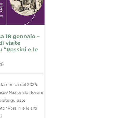
a 18 gennaio –
i visite
 “Rossini e le
26
adomenica del 2026
Museo Nazionale Rossini
visite guidate
to "Rossini e le arti
.]