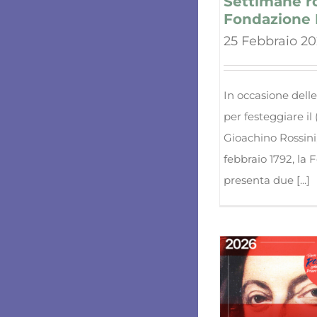
Settimane ro
Fondazione 
25 Febbraio 2
In occasione dell
per festeggiare i
Gioachino Rossini,
febbraio 1792, la
presenta due [...]