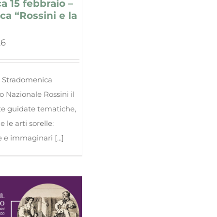
 15 febbraio –
ca “Rossini e la
26
a Stradomenica
 Nazionale Rossini il
ite guidate tematiche,
e le arti sorelle:
 e immaginari [...]