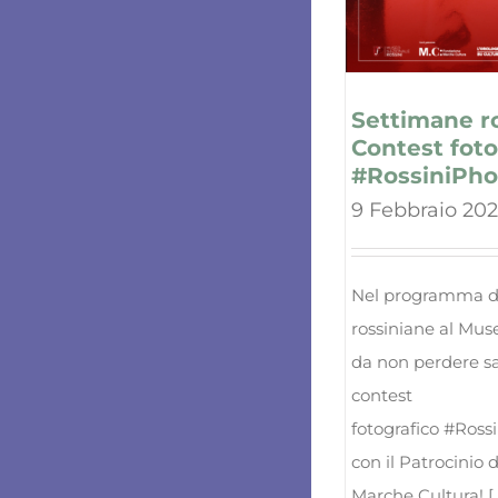
Settimane ro
Contest foto
#RossiniPho
9 Febbraio 20
Nel programma d
rossiniane al Mus
da non perdere sa
contest
fotografico #Ros
con il Patrocinio
Marche Cultura! [..